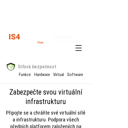
Kariéra
Kontakty
IS4 security s.r.o.
Oficiální distributor pro ČR a SK
Řešení
Produkty
Síťová bezpečnost
Funkce
Hardware
Virtual
Software
Zabezpečte svou virtuální
infrastrukturu
Připojte se a chráňte své virtuální sítě
a infrastrukturu. Podpora všech
předních platforem založených na