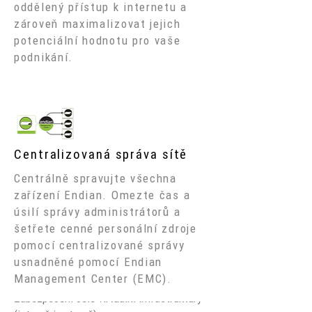
oddělený přístup k internetu a
zároveň maximalizovat jejich
potenciální hodnotu pro vaše
podnikání.
Centralizovaná správa sítě
Centrálně spravujte všechna
Jednoduché a efektivní
zařízení Endian. Omezte čas a
Poskytováním jednoduchých a
úsilí správy administrátorů a
účinných řešení pro zabezpečení
šetřete cenné personální zdroje
sítě Endian pomáhá podnikům
pomocí centralizované správy
využívat nové virtuální a
usnadněné pomocí Endian
cloudové technologie pro:
Management Center (EMC).
Zabezpečení celé virtuální infrastruktury