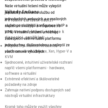
Naše virtuální řešení může vylepšit
Výhody Endianu
jakoukoli hostovanou službu od
jednoduchých webových a e-mailových
Virtuální zařízení nabízí
služeb po složitější konfigurace VoIP a
nejintuitivnější a všeobecně
podporované řešení, které je k
VPN. Virtuální zařízení umožňuje
dispozici, například:
zabezpečit vaši virtuální platformu
jednoduchou, škálovatelnou a nejlepší ze
Podpora čtyř hlavních virtuálních
platforem včetně VMware, Xen, Hyper-V a
všech cenově výhodných.
KVM
Sjednocené, intuitivní uživatelské rozhraní
napříč všemi platformami - hardware,
software a virtuální
Extrémně efektivní a škálovatelné
požadavky na zdroje
Zahrnuje nativní podporu dostupných sad
nástrojů virtuální infrastruktury
Kromě toho můžete využít všechny