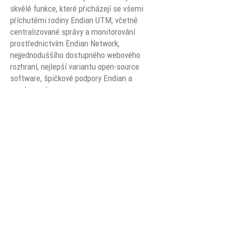
skvělé funkce, které přicházejí se všemi
příchutěmi rodiny Endian UTM, včetně
centralizované správy a monitorování
prostřednictvím Endian Network,
nejjednoduššího dostupného webového
rozhraní, nejlepší variantu open-source
software, špičkové podpory Endian a
mnohem více.
Systémové požadavky
CPU
Intel x86_64 kompatibilní / 1 GHz
minimum (dual-core 2 GHz doporučeno)
Multi-Processor
Včetně podpory symetrického multi-