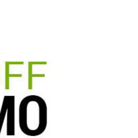
18. 3. 2021
Endian Spring Promo 2021
V rámci speciální akce Endian Spring Promo
2021 můžete v období od 19.3. 2021 do 15.5.
2021 nakoupit vybrané produkty s výraznou
slevou.