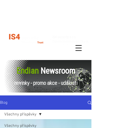
Kariéra
Kontakty
IS4 security s.r.o.
Oficiální distributor pro ČR a SK
Řešení
Produkty
Endian
Newsroom
novinky - promo akce - události
Blog
Všechny příspěvky
Všechny příspěvky