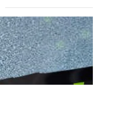
Endian.cz
18. 1. 2021
KICK OFF PROMO
Endian KICK OFF PROMO - od 18.01. 2020 do
12.3. 2021 jsou nové aktivace maintenance na
UTM Mini 10, Mercury 50 a Mecrury 100 s 50%
slevou