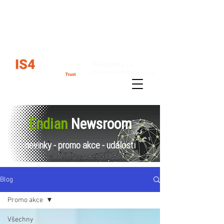
Kariéra
Kontakty
IS4 security s.r.o.
Oficiální distributor pro ČR a SK
Řešení
Produkty
Endian
Newsroom
novinky - promo akce - události
Blog
Promo akce
Všechny