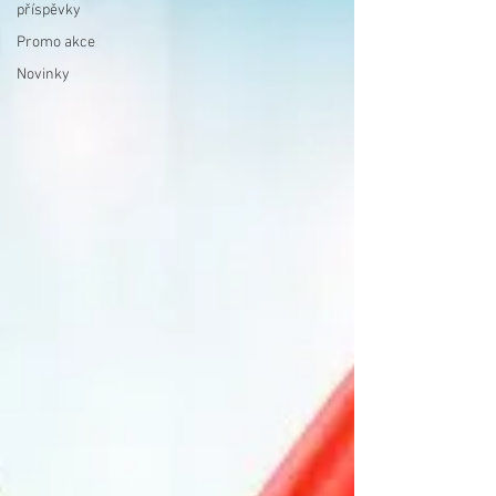
příspěvky
Promo akce
Novinky