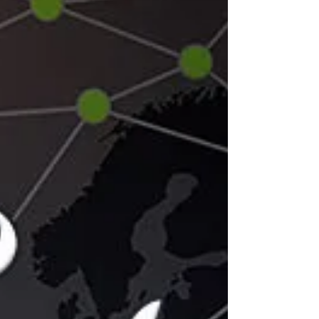
Nejnovější promo akce Endian právě teď začíná!
Seznamte se s novým Endian Mercury 2021
nebo používejte virtuální či softwarovou verzi
našich