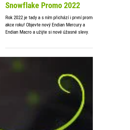
Endian.cz
3. 1. 2022
Promoakce Endian
Snowflake Promo 2022
Rok 2022 je tady a s ním přichází i první promo
akce roku! Objevte nový Endian Mercury a
Endian Macro a užijte si nové úžasné slevy.