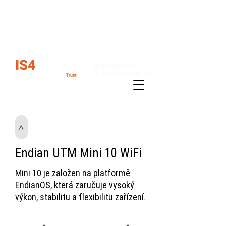
Kariéra
Kontakty
IS4 security s.r.o.
Oficiální distributor pro ČR a SK
Řešení
Produkty
>
Endian UTM Mini 10 WiFi
Mini 10 je založen na platformě
EndianOS, která zaručuje vysoký
výkon, stabilitu a flexibilitu zařízení.