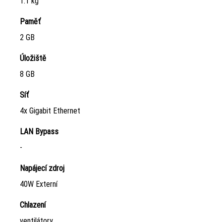
1.1 kg
Paměť
2 GB
Úložiště
8 GB
Síť
4x Gigabit Ethernet
LAN Bypass
-
Napájecí zdroj
40W Externí
Chlazení
ventilátory