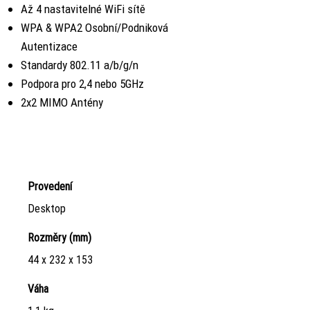
Až 4 nastavitelné WiFi sítě
WPA & WPA2 Osobní/Podniková
Autentizace
Standardy 802.11 a/b/g/n
Podpora pro 2,4 nebo 5GHz
2x2 MIMO Antény
Hardware
Endian UTM Mini 10 WiFi
Provedení
Desktop
Rozměry (mm)
44 x 232 x 153
Váha