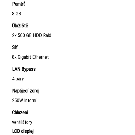
Paměť
8 GB
Úložiště
2x 500 GB HDD Raid
Síť
8x Gigabit Ethernet
LAN Bypass
4 páry
Napájecí zdroj
250W Interní
Chlazení
ventilátory
LCD displej