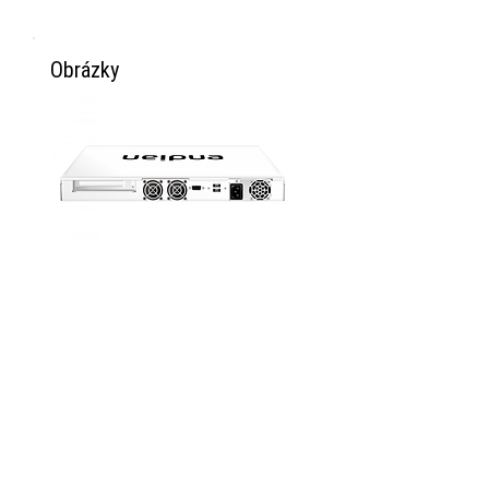
Obrázky
O Endianu
O Endianu