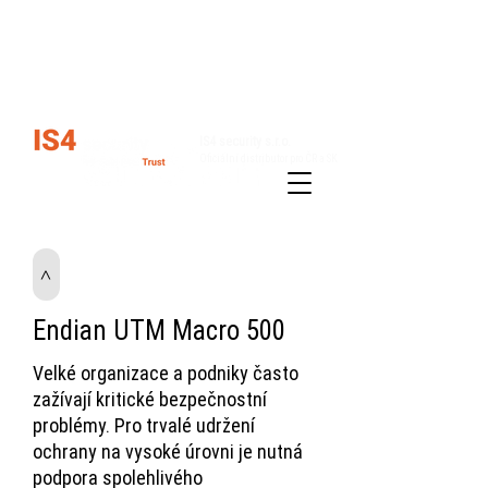
Kariéra
Kontakty
IS4 security s.r.o.
Oficiální distributor pro ČR a SK
Řešení
Produkty
>
Endian UTM Macro 500
Velké organizace a podniky často
zažívají kritické bezpečnostní
problémy. Pro trvalé udržení
ochrany na vysoké úrovni je nutná
podpora spolehlivého